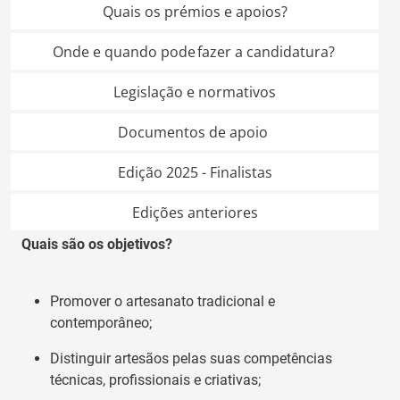
Quais os prémios e apoios?
Onde e quando pode fazer a candidatura?
Legislação e normativos
Documentos de apoio
Edição 2025 - Finalistas
Edições anteriores
Quais
são
os objetivos?
Promover o artesanato
tradicional
e
contemporâne
o
;
Distinguir artesãos
pela
s
sua
s
competências
técnicas
,
profissionais
e criati
vas
;