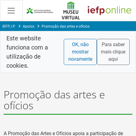
Saltar
para
conteúdo
principal
IEFP, I.P.
Apoios
Promoção das artes e ofícios
Este website
OK, não
Para saber
funciona com a
mostrar
mais clique
utilização de
novamente
aqui
cookies.
Promoção das artes e
ofícios
A Promoção das Artes e Ofícios apoia a participação de