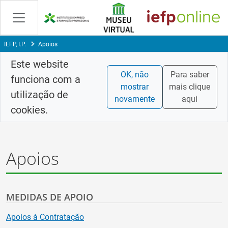
Saltar
para
conteúdo
principal
IEFP, I.P.
Apoios
Este website
OK, não
Para saber
funciona com a
mostrar
mais clique
utilização de
novamente
aqui
cookies.
Apoios
MEDIDAS DE APOIO
Apoios à Contratação