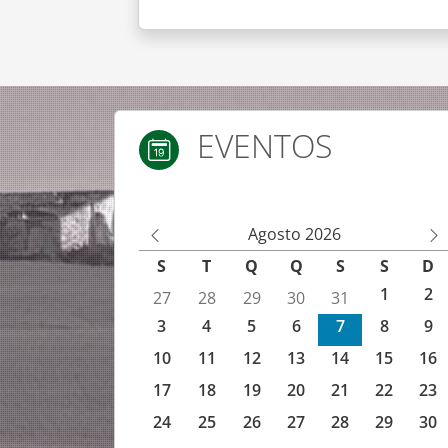
EVENTOS
Agenda de eventos IEFP
Agosto 2026
M
M
S
T
Q
Q
S
S
D
ês
ês
1
2
27
28
29
30
31
An
Se
3
4
5
6
7
8
9
te
gu
rio
in
10
11
12
13
14
15
16
r
te
17
18
19
20
21
22
23
24
25
26
27
28
29
30