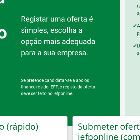
r
a
Registar uma oferta é
o
✔
A
simples, escolha a
p
opção mais adequada
✔
D
para a sua empresa.
a
s
Se pretende candidatar-se a apoios
financeiros do IEFP, o registo da oferta
deve ser feito no iefponline.
o (rápido)
Submeter ofert
iefponline (com