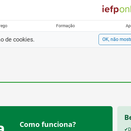
rego
Formação
Ap
ão de cookies.
OK, não most
B
a
Como funciona?
✔
D