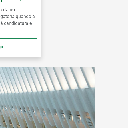
ferta no
rigatória quando a
 à candidatura e
go
Ler mais notícias