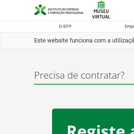
Saltar
para
conteúdo
principal
O IEFP
Emp
Este website funciona com a utilizaç
Precisa de contratar?
Registe 