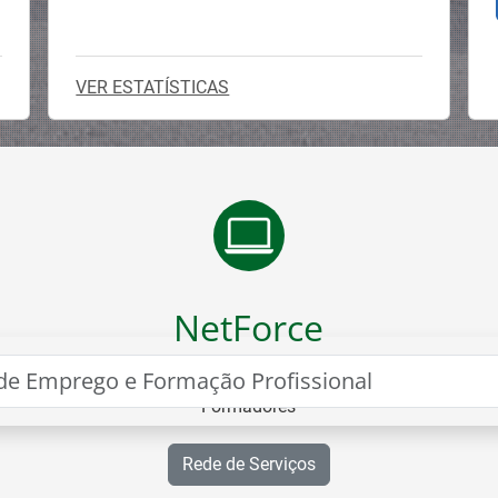
VER ESTATÍSTICAS
NetForce
Portal para Formação e Certificação de
ão
Formadores
Rede de Serviços