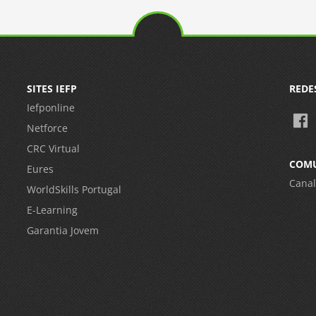
SITES IEFP
REDE
Iefponline
Netforce
CRC Virtual
COM
Eures
Canal
WorldSkills Portugal
E-Learning
Garantia Jovem