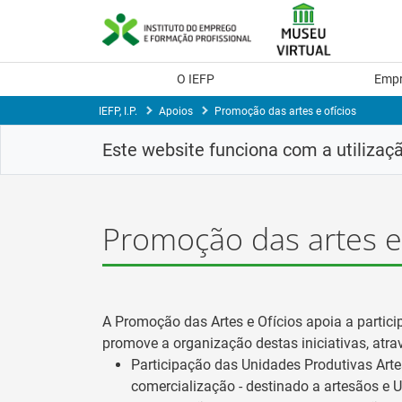
Saltar
para
conteúdo
principal
O IEFP
Emp
IEFP, I.P.
Apoios
Promoção das artes e ofícios
Este website funciona com a utilizaç
Promoção das artes e 
A Promoção das Artes e Ofícios apoia a partic
promove a organização destas iniciativas, atra
Participação das Unidades Produtivas Art
comercialização - destinado a artesãos e U