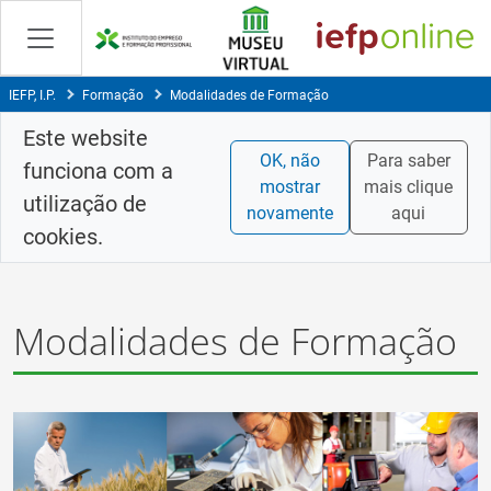
Saltar
para
conteúdo
principal
IEFP, I.P.
Formação
Modalidades de Formação
Este website
OK, não
Para saber
funciona com a
mostrar
mais clique
utilização de
novamente
aqui
cookies.
Modalidades de Formação