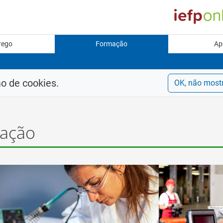
rego
Formação
Ap
ão de cookies.
OK, não most
mação