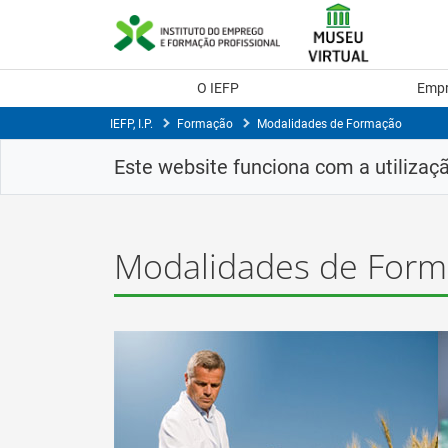
Saltar
para
conteúdo
principal
O IEFP
Emp
IEFP, I.P.
Formação
Modalidades de Formação
Este website funciona com a utilizaç
Modalidades de For