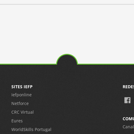
SITES IEFP
REDE
Iefponline
Netforce
CRC Virtual
COM
Eures
Canal
WorldSkills Portugal