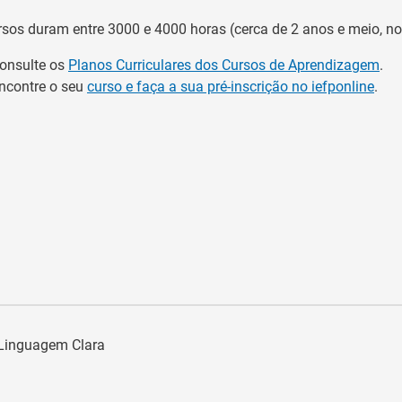
rsos duram entre 3000 e 4000 horas (cerca de 2 anos e meio, n
onsulte os
Planos Curriculares dos Cursos de Aprendizagem
.
ncontre o seu
curso e faça a sua pré-inscrição no iefponline
.
a Linguagem Clara