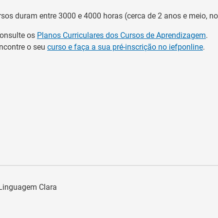
rsos duram entre 3000 e 4000 horas (cerca de 2 anos e meio, n
onsulte os
Planos Curriculares dos Cursos de Aprendizagem
.
ncontre o seu
curso e faça a sua pré-inscrição no iefponline
.
a Linguagem Clara