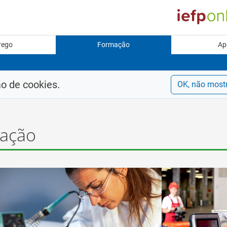
rego
Formação
Ap
ão de cookies.
OK, não most
mação