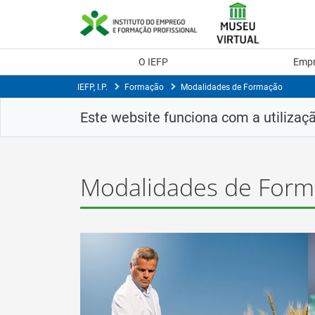
Skip
to
Content
O IEFP
Emp
IEFP, I.P.
Formação
Modalidades de Formação
Este website funciona com a utilizaç
Modalidades de For