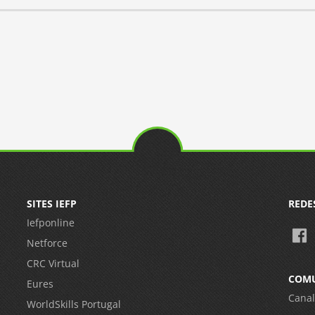
SITES IEFP
REDE
Iefponline
Netforce
CRC Virtual
COM
Eures
Canal
WorldSkills Portugal