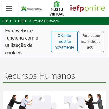
Saltar
para
conteúdo
principal
IEFP, I.P.
O IEFP
Recursos Humanos
Este website
OK, não
Para saber
funciona com a
mostrar
mais clique
utilização de
novamente
aqui
cookies.
Recursos Humanos