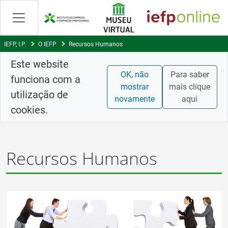
Saltar
para
conteúdo
principal
IEFP, I.P.
O IEFP
Recursos Humanos
Este website
OK, não
Para saber
funciona com a
mostrar
mais clique
utilização de
novamente
aqui
cookies.
Recursos Humanos