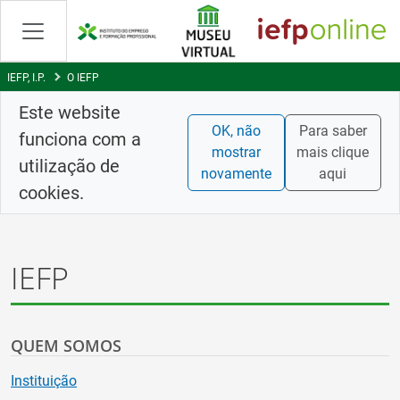
Saltar
para
conteúdo
principal
IEFP, I.P.
O IEFP
Este website
OK, não
Para saber
funciona com a
mostrar
mais clique
utilização de
novamente
aqui
cookies.
IEFP
QUEM SOMOS
Instituição