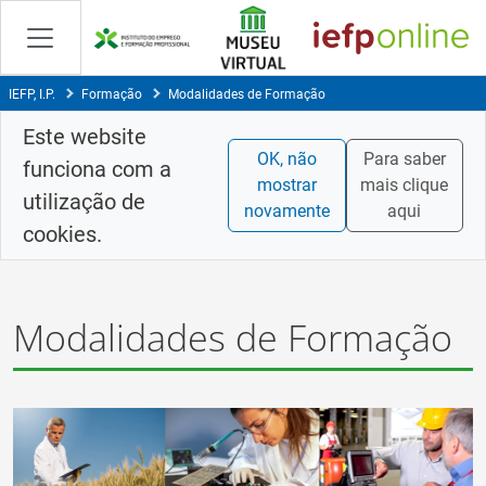
Saltar
para
conteúdo
principal
IEFP, I.P.
Formação
Modalidades de Formação
Este website
OK, não
Para saber
funciona com a
mostrar
mais clique
utilização de
novamente
aqui
cookies.
Modalidades de Formação