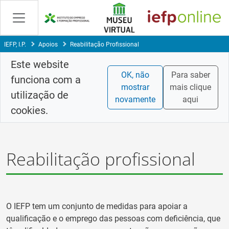
Saltar
para
conteúdo
principal
IEFP, I.P.
Apoios
Reabilitação Profissional
Este website
OK, não
Para saber
funciona com a
mostrar
mais clique
utilização de
novamente
aqui
cookies.
Reabilitação profissional
O IEFP tem um conjunto de medidas para apoiar a
qualificação e o emprego das pessoas com deficiência, que