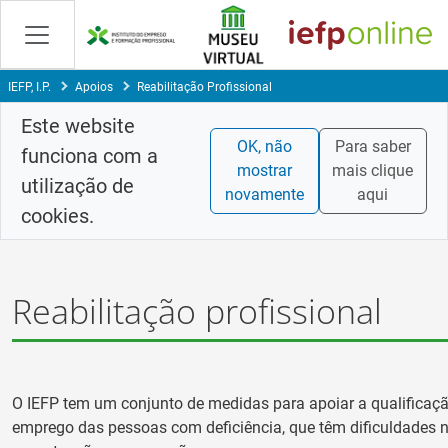
Skip
to
Content
IEFP, I.P.
Apoios
Reabilitação Profissional
Este website
OK, não
Para saber
funciona com a
mostrar
mais clique
utilização de
novamente
aqui
cookies.
Reabilitação profissional
O IEFP tem um conjunto de medidas para apoiar a qualificaçã
emprego das pessoas com deficiência, que têm dificuldades 