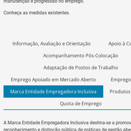
manutenção e progressão no emprego.
Conheça as medidas existentes.
Informação, Avaliação e Orientação
Apoio à C
Acompanhamento Pós-Colocação
Adaptação de Postos de Trabalho
Emprego Apoiado em Mercado Aberto
Emprego
Marca Entidade Empregadora Inclusiva
Produtos
Quota de Emprego
A Marca Entidade Empregadora Inclusiva destina-se a promov
reconhecimento e distinção pública de práticas de gestão abe