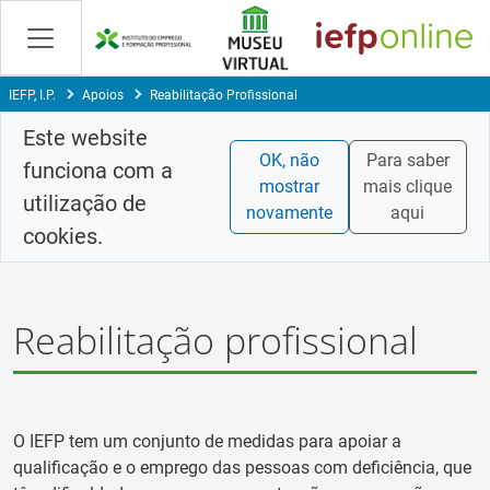
Skip
to
Content
IEFP, I.P.
Apoios
Reabilitação Profissional
Este website
OK, não
Para saber
funciona com a
mostrar
mais clique
utilização de
novamente
aqui
cookies.
Reabilitação profissional
O IEFP tem um conjunto de medidas para apoiar a
qualificação e o emprego das pessoas com deficiência, que