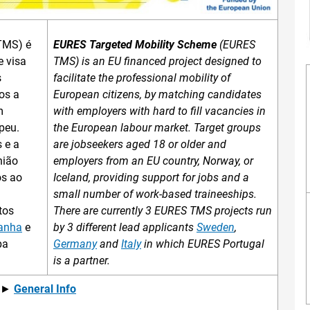
TMS) é
EURES Targeted Mobility Scheme
(EURES
e visa
TMS) is an EU financed project designed to
s
facilitate the professional mobility of
os a
European citizens, by matching candidates
m
with employers with hard to fill vacancies in
peu.
the European labour market. Target groups
 e a
are jobseekers aged 18 or older and
nião
employers from an EU country, Norway, or
os ao
Iceland, providing support for jobs and a
small number of work-based traineeships.
tos
There are currently 3 EURES TMS projects run
anha
e
by 3 different lead applicants
Sweden
,
pa
Germany
and
Italy
in which EURES Portugal
is a partner.
 |►
General Info