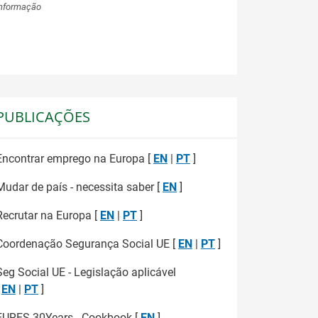
Informação
PUBLICAÇÕES
Encontrar emprego na Europa [
EN
|
PT
]
Mudar de país - necessita saber [
EN
]
Recrutar na Europa [
EN
|
PT
]
Coordenação Segurança Social UE [
EN
|
PT
]
Seg Social UE - Legislação aplicável
[
EN
|
PT
]
EURES 30Years - Cookbook [
EN
]