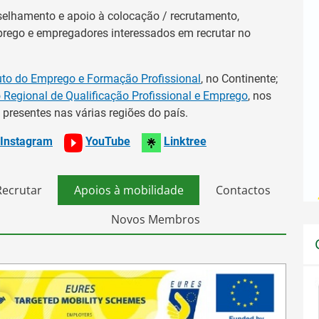
selhamento e apoio à colocação / recrutamento,
rego e empregadores interessados em recrutar no
tuto do Emprego e Formação Profissional
, no Continente;
 Regional de Qualificação Profissional e Emprego
, nos
, presentes nas várias regiões do país.
Instagram
YouTube
Linktree
Recrutar
Apoios à mobilidade
Contactos
Novos Membros