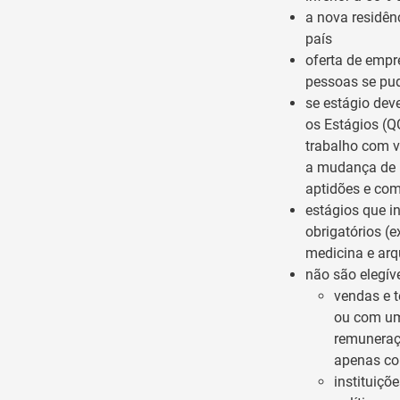
a nova residên
país
oferta de empr
pessoas se pud
se estágio dev
os Estágios (Q
trabalho com v
a mudança de r
aptidões e com
estágios que in
obrigatórios (
medicina e arq
não são elegív
vendas e t
ou com um
remuneraçã
apenas co
instituiçõ