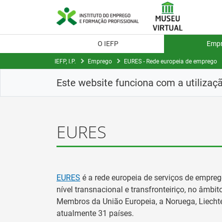
Saltar
para
conteúdo
principal
O IEFP
Emp
IEFP, I.P.
Emprego
EURES - Rede europeia de emprego
Este website funciona com a utilizaç
EURES
EURES
é a rede europeia de serviços de emprego
nível transnacional e transfronteiriço, no âmb
Membros da União Europeia, a Noruega, Liechten
atualmente 31 países.