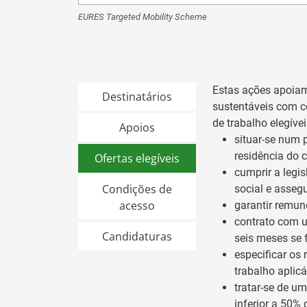
EURES Targeted Mobility Scheme
Estas ações apoiam
Destinatários
sustentáveis com co
de trabalho elegíve
Apoios
situar-se num 
residência do 
Ofertas elegíveis
cumprir a legi
Condições de
social e asseg
acesso
garantir remun
contrato com u
Candidaturas
seis meses se 
especificar os
trabalho aplicá
tratar-se de um
inferior a 50% 