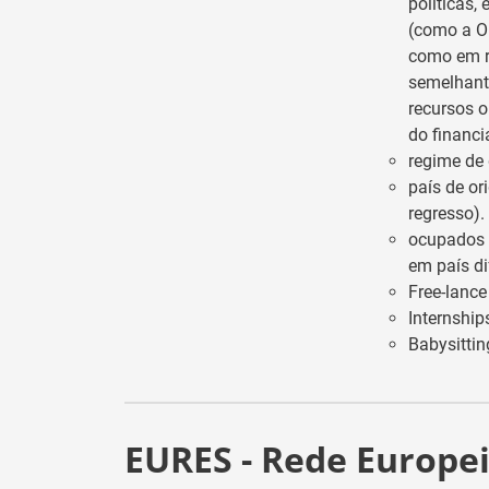
políticas,
(como a O
como em r
semelhant
recursos 
do financ
regime de
país de or
regresso).
ocupados p
em país di
Free-lance
Internship
Babysittin
EURES - Rede Europe