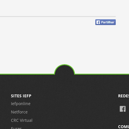
SITES IEFP
REDE
Iefponline
Netforce
CRC Virtual
COM
Eures