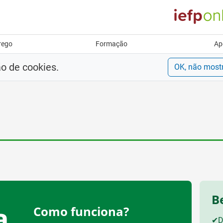
rego
Formação
Ap
ão de cookies.
OK, não most
B
a
Como funciona?
✔
D