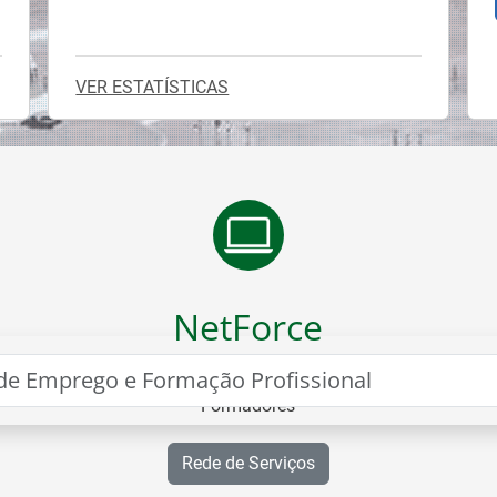
VER ESTATÍSTICAS
NetForce
Portal para Formação e Certificação de
ão
Formadores
Rede de Serviços