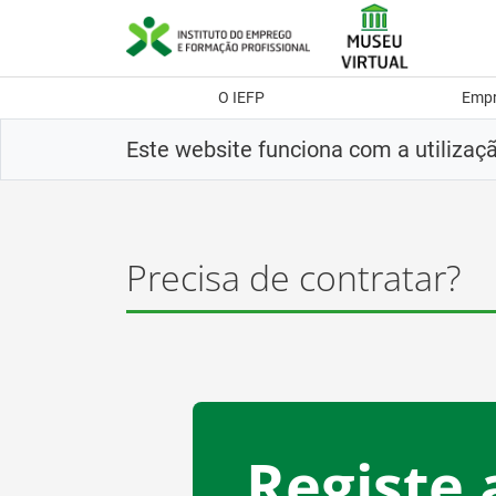
Saltar
para
conteúdo
principal
O IEFP
Emp
Este website funciona com a utilizaç
Precisa de contratar?
Registe 