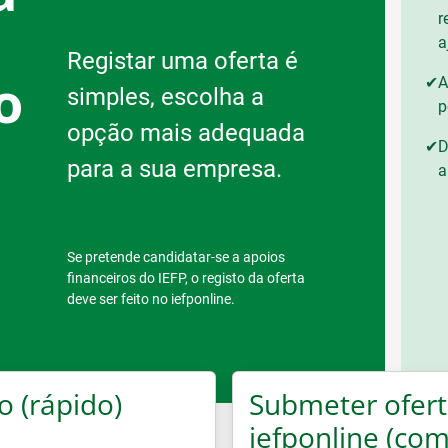
r
a
Registar uma oferta é
o
✔
A
simples, escolha a
p
opção mais adequada
✔
D
para a sua empresa.
a
s
Se pretende candidatar-se a apoios
financeiros do IEFP, o registo da oferta
deve ser feito no iefponline.
o (rápido)
Submeter ofert
iefponline (com