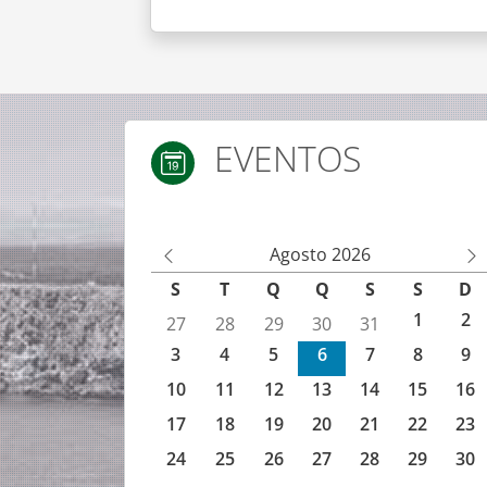
EVENTOS
Agenda de eventos IEFP
Agosto 2026
M
M
S
T
Q
Q
S
S
D
ês
ês
1
2
27
28
29
30
31
An
Se
3
4
5
6
7
8
9
te
gu
rio
in
10
11
12
13
14
15
16
r
te
17
18
19
20
21
22
23
24
25
26
27
28
29
30