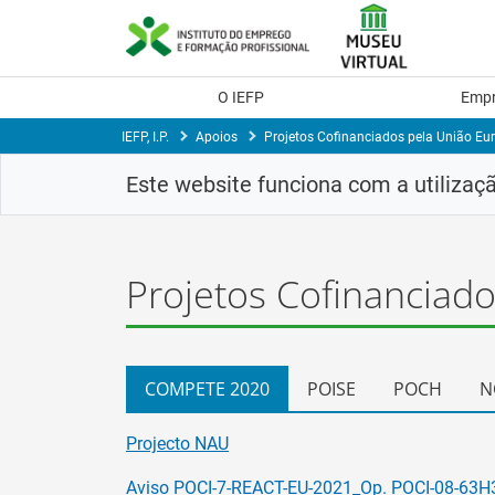
Saltar
para
conteúdo
principal
O IEFP
Emp
IEFP, I.P.
Apoios
Projetos Cofinanciados pela União Eu
Este website funciona com a utilizaç
Projetos Cofinanciad
COMPETE 2020
POISE
POCH
N
Projecto NAU
Aviso POCI-7-REACT-EU-2021_Op. POCI-08-63H