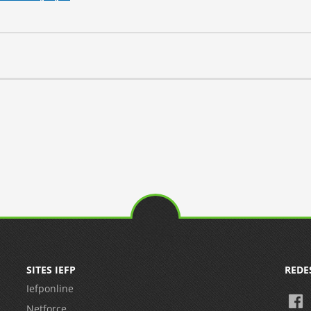
SITES IEFP
REDE
Iefponline
Netforce