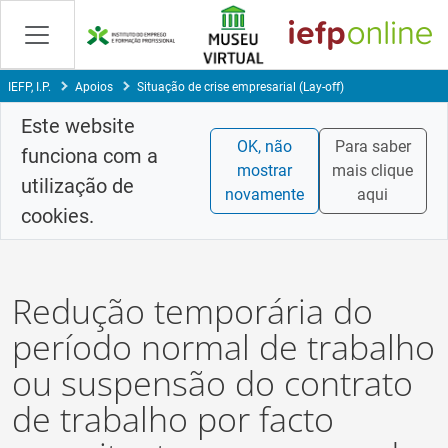
Saltar
para
conteúdo
principal
IEFP, I.P.
Apoios
Situação de crise empresarial (Lay-off)
Este website
OK, não
Para saber
funciona com a
mostrar
mais clique
utilização de
novamente
aqui
cookies.
Redução temporária do
período normal de trabalho
ou suspensão do contrato
de trabalho por facto