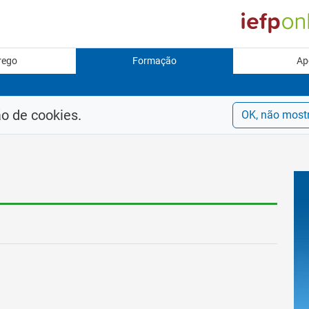
rego
Formação
Ap
ão de cookies.
OK, não most