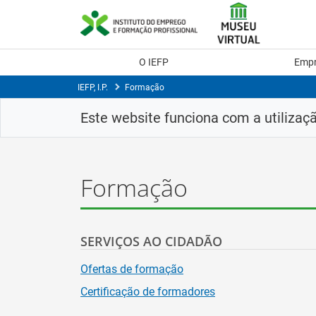
Skip
to
Content
O IEFP
Emp
IEFP, I.P.
Formação
Este website funciona com a utilizaç
Formação
SERVIÇOS AO CIDADÃO
Ofertas de formação
Certificação de formadores