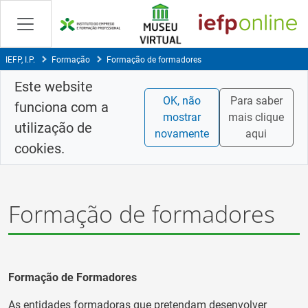
Saltar
para
conteúdo
principal
IEFP, I.P.
Formação
Formação de formadores
Este website
OK, não
Para saber
funciona com a
mostrar
mais clique
utilização de
novamente
aqui
cookies.
Formação de formadores
Formação de Formadores
As entidades formadoras que pretendam desenvolver