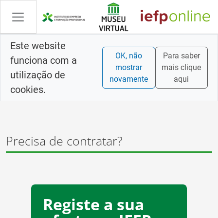
Skip
to
Content
Este website
OK, não
Para saber
funciona com a
mostrar
mais clique
utilização de
novamente
aqui
cookies.
Precisa de contratar?
Registe a sua