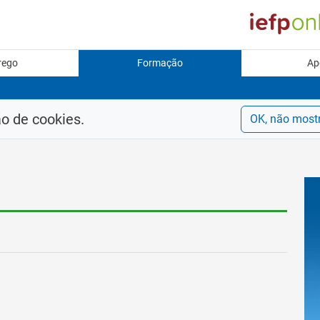
rego
Formação
Ap
ão de cookies.
OK, não most