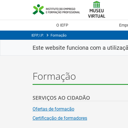
Saltar
para
conteúdo
principal
O IEFP
Emp
IEFP, I.P.
Formação
Este website funciona com a utilizaç
Formação
SERVIÇOS AO CIDADÃO
Ofertas de formação
Certificação de formadores