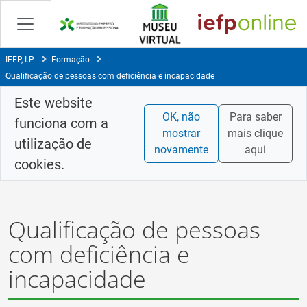
Skip
to
Content
IEFP, I.P.
Formação
Qualificação de pessoas com deficiência e incapacidade
Este website
OK, não
Para saber
funciona com a
mostrar
mais clique
utilização de
novamente
aqui
cookies.
Qualificação de pessoas
com deficiência e
incapacidade