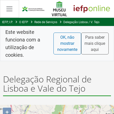
Saltar
para
conteúdo
principal
IEFP, I.P.
O IEFP
Rede de Serviços
Delegação Lisboa / V. Tejo
Este website
OK, não
Para saber
funciona com a
mostrar
mais clique
utilização de
novamente
aqui
cookies.
Delegação Regional de
Lisboa e Vale do Tejo
+