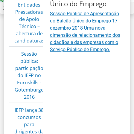
©
©
OpenStreetMap
OpenStreetMap
contributors.
contributors.
Único do Emprego
Entidades
Delegação Regional de Lisboa e Vale do Tejo
Prestadoras
Sessão Pública de Apresentação
de Apoio
do Balcão Único do Emprego 17
Técnico –
dezembro 2018 Uma nova
abertura de
dimensão de relacionamento dos
candidaturas
cidadãos e das empresas com o
Serviço Público de Emprego.
Sessão
pública:
participação
do IEFP no
Euroskills -
Gotemburgo
2016
IEFP lança 38
concursos
para
dirigentes da