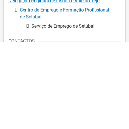
Delegação Regional de Lisboa e Vale do Tejo
Centro de Emprego e Formação Profissional
de Setúbal
Serviço de Emprego de Setúbal
CONTACTOS
Morada
Rua António José Batista, 88-A, 2910-397 Setúbal
Telefone
26 514 68 70
Para enviar uma mensagem para o IEFP
Entre no iefponline e na página principal clique em
.
"Contactar o IEFP"
Horário de Atendimento
9h00 às 17h00