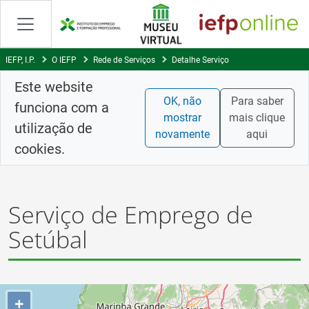
Saltar
para
conteúdo
principal
IEFP, I.P.
O IEFP
Rede de Serviços
Detalhe Serviço
Este website
OK, não
Para saber
funciona com a
mostrar
mais clique
utilização de
novamente
aqui
cookies.
Serviço de Emprego de
Setúbal
+