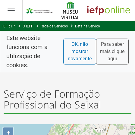
Saltar
para
conteúdo
principal
IEFP, I.P.
O IEFP
Rede de Serviços
Detalhe Serviço
Este website
OK, não
Para saber
funciona com a
mostrar
mais clique
utilização de
novamente
aqui
cookies.
Serviço de Formação
Profissional do Seixal
+