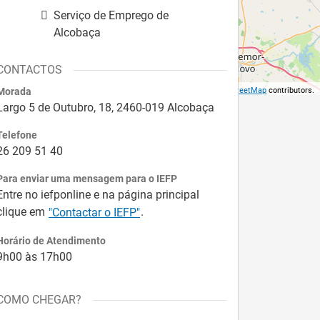
Serviço de Emprego de
Alcobaça
CONTACTOS
Morada
©
OpenStreetMap
contributors.
Largo 5 de Outubro, 18, 2460-019 Alcobaça
Telefone
26 209 51 40
Para enviar uma mensagem para o IEFP
Entre no iefponline e na página principal
clique em
.
"Contactar o IEFP"
Horário de Atendimento
9h00 às 17h00
COMO CHEGAR?