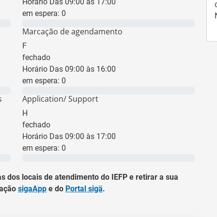
Horário Das 09:00 às 17:00
em espera:
0
0 min
Marcação de agendamento
F
fechado
Horário Das 09:00 às 16:00
em espera:
0
0 min
s
Application/ Support
H
fechado
Horário Das 09:00 às 17:00
em espera:
0
0 min
s dos locais de atendimento do IEFP e retirar a sua
cação
sigaApp
e do
Portal sigä
.