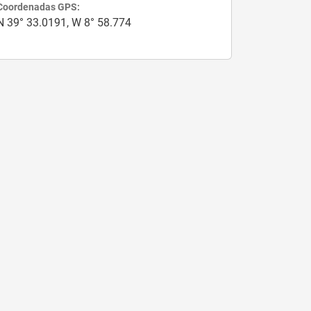
Coordenadas GPS:
N 39° 33.0191, W 8° 58.774