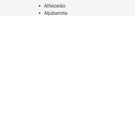
Alfeizerão
Aljubarrota
Bárrio
Benedita
Cela
Évora de Alcobaça
Famalicão
Maiorga
Nazaré
São Martinho do Porto
Turquel
U.f. de Alcobaça e Vestiaria
U.f. de Coz, Alpedriz e Montes
U.f. de Pataias e Martingança
Valado dos Frades
Vimeiro