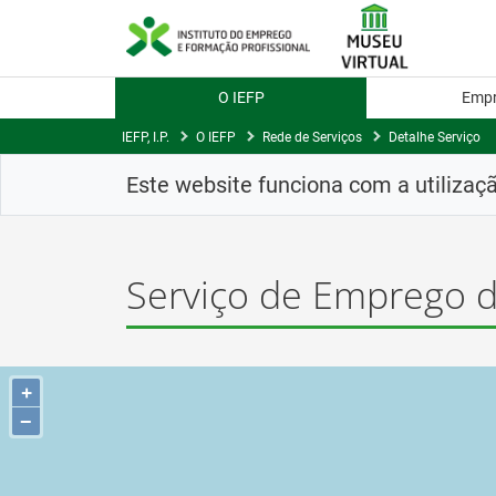
Saltar
para
conteúdo
principal
O IEFP
Emp
IEFP, I.P.
O IEFP
Rede de Serviços
Detalhe Serviço
Este website funciona com a utilizaç
Serviço de Emprego d
+
−