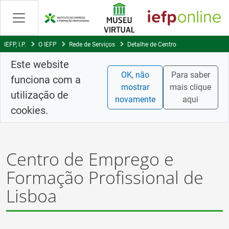
Saltar
para
conteúdo
principal
IEFP, I.P.
O IEFP
Rede de Serviços
Detalhe de Centro
Este website
OK, não
Para saber
funciona com a
mostrar
mais clique
utilização de
novamente
aqui
cookies.
Centro de Emprego e
Formação Profissional de
Lisboa