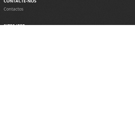
CONTACTE-NOS
Contactos
SITES IEFP
Iefponline
Netforce
CRC Virtual
Eures
WorldSkills Portugal
E-Learning
Garantia Jovem
REDES SOCIAIS