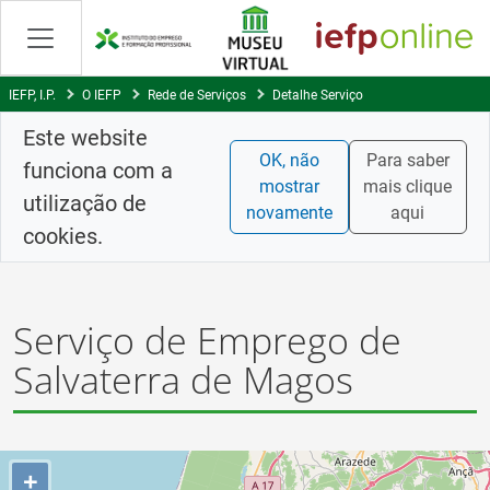
Saltar
para
conteúdo
principal
IEFP, I.P.
O IEFP
Rede de Serviços
Detalhe Serviço
Este website
OK, não
Para saber
funciona com a
mostrar
mais clique
utilização de
novamente
aqui
cookies.
Serviço de Emprego de
Salvaterra de Magos
+