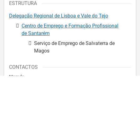
ESTRUTURA
Delegação Regional de Lisboa e Vale do Tejo
Centro de Emprego e Formação Profissional
de Santarém
Serviço de Emprego de Salvaterra de
Magos
CONTACTOS
Morada
Urbanização Pinhal da Vila - Rua Capitão Salgueiro
Maia, 2120-080 Salvaterra de Magos
Telefone
26 314 69 00
Para enviar uma mensagem para o IEFP
Entre no iefponline e na página principal clique em
.
"Contactar o IEFP"