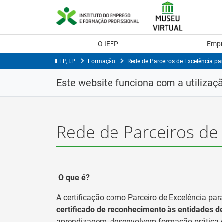
Skip
to
Content
O IEFP
Emp
IEFP, I.P.
Formação
Rede de Parceiros de Excelência p
Este website funciona com a utilizaç
Rede de Parceiros de
O que é?
A certificação como Parceiro de Excelência pa
certificado de reconhecimento às entidades de
aprendizagem, desenvolvem formação prática e