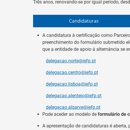
Três anos, renovando-se por igual período, des
Candidaturas
A candidatura à certificação como Parceir
preenchimento do formulário submetido ele
que a entidade de apoio à alternância se 
delegacao.norte@iefp.pt
delegacao.centro@iefp.pt
delegacao.lisboa@iefp.pt
delegacao.alentejo@iefp.pt
delegacao.algarve@iefp.pt
Pode aceder ao modelo de
formulário de 
A apresentação de candidaturas é aberta, 