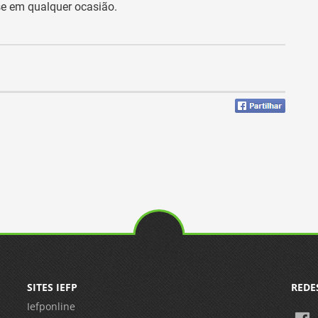
se em qualquer ocasião.
SITES IEFP
REDE
Iefponline