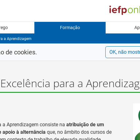
rego
Formação
Ap
ara a Aprendizagem
ão de cookies.
OK, não most
 Excelência para a Aprendiza
ra a Aprendizagem consiste na
atribuição de um
 apoio à alternância
que, no âmbito dos cursos de
m contexto de trabalho de elevada qualidade,