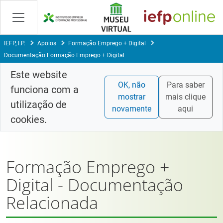
Skip
to
Content
IEFP, I.P.
Apoios
Formação Emprego + Digital
Documentação Formação Emprego + Digital
Este website
OK, não
Para saber
funciona com a
mostrar
mais clique
utilização de
novamente
aqui
cookies.
Formação Emprego +
Digital - Documentação
Relacionada