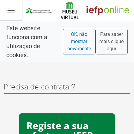
Saltar
para
conteúdo
principal
Este website
OK, não
Para saber
funciona com a
mostrar
mais clique
utilização de
novamente
aqui
cookies.
Precisa de contratar?
Registe a sua