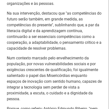
organizações e às pessoas.
Na sua intervenção, destacou que "as competências do
futuro serão também, em grande medida, as
competências do presente", sublinhando que, a par da
literacia digital e da aprendizagem contínua,
continuarão a ser essenciais competências como a
cooperação, a adaptabilidade, o pensamento crítico e a
capacidade de resolver problemas.
Num contexto marcado pelo envelhecimento da
população, por novas vulnerabilidades sociais e por
exigências crescentes de qualificação, foi igualmente
salientado o papel das Misericórdias enquanto
espaços de inovação com sentido humano, capazes de
Estágios na Comissão
Barómetro do Mercado
integrar a tecnologia sem perder de vista a
Europeia para
de Trabalho Europeu
proximidade, a escuta, o cuidado e a dignidade da
diplomados do Ensino e
mantém-se estável em
pessoa.
Formação Profissional
julho
Porque, como referiu António Edmundo Ribeiro, "nem