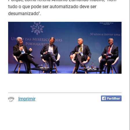
tudo o que pode ser automatizado deve ser
desumanizado".
Artesanato |
candidaturas abertas
IEFP Recruta para a
para apoios à
Região Norte
organização de feiras e
certames
Imprimir
Webinar sobre Estagiar
Abertura de candidaturas
nas Instituições da UE
aos apoios à contratação