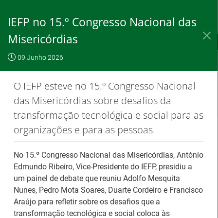
Saltar
para
IEFP no 15.º Congresso Nacional das
conteúdo
principal
Misericórdias
IEFP, I.P.
O IEFP
Destaques / Notícias
09 Junho 2026
Este website
OK, não
Para saber
funciona com a
mostrar
mais clique
O IEFP esteve no 15.º Congresso Nacional
utilização de
novamente
aqui
das Misericórdias sobre desafios da
cookies.
transformação tecnológica e social para as
organizações e para as pessoas.
Destaques / Notícias
No 15.º Congresso Nacional das Misericórdias, António
Edmundo Ribeiro, Vice-Presidente do IEFP, presidiu a
Estágios na Comissão Europeia para
um painel de debate que reuniu Adolfo Mesquita
Nunes, Pedro Mota Soares, Duarte Cordeiro e Francisco
diplomados do Ensino e Formação
Araújo para refletir sobre os desafios que a
Profissional
transformação tecnológica e social coloca às