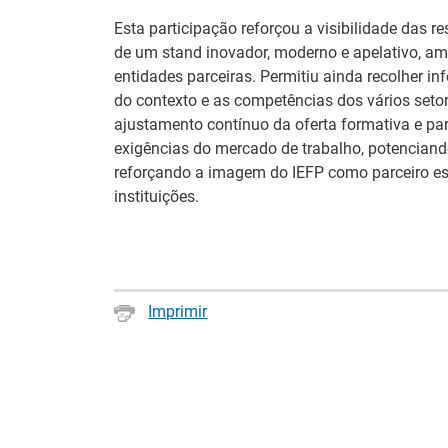
Esta participação reforçou a visibilidade das re
de um stand inovador, moderno e apelativo, am
entidades parceiras. Permitiu ainda recolher i
do contexto e as competências dos vários setor
ajustamento contínuo da oferta formativa e p
exigências do mercado de trabalho, potenciand
reforçando a imagem do IEFP como parceiro es
instituições.
Imprimir
26.º Congresso
Barómetro do
Internacional de
Mercado de
Formação para o
Trabalho Europ
Trabalho Norte de
mantém-se estáv
Portugal/Galiza 2026
em julho