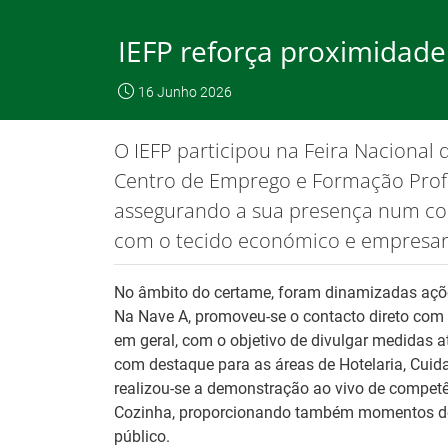
Saltar
para
IEFP reforça proximidade
conteúdo
principal
O IEFP
Emp
16 Junho 2026
IEFP, I.P.
O IEFP
Destaques / Notícias
O IEFP participou na Feira Nacional 
Este website funciona com a utilizaç
Centro de Emprego e Formação Profi
assegurando a sua presença num con
com o tecido económico e empresari
Destaques / Notícias
No âmbito do certame, foram dinamizadas açõe
Na Nave A, promoveu-se o contacto direto com
em geral, com o objetivo de divulgar medidas a
com destaque para as áreas de Hotelaria, Cuid
realizou-se a demonstração ao vivo de compet
Cozinha, proporcionando também momentos de 
público.