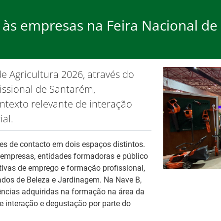
 às empresas na Feira Nacional de 
rego
Formação
Ap
de Agricultura 2026, através do
ão de cookies.
OK, não most
ssional de Santarém,
texto relevante de interação
al.
s de contacto em dois espaços distintos.
 empresas, entidades formadoras e público
26
Ba
tivas de emprego e formação profissional,
Fo
Tr
ados de Beleza e Jardinagem. Na Nave B,
ências adquiridas na formação na área da
No
es
interação e degustação por parte do