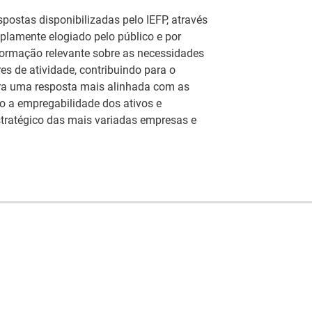
spostas disponibilizadas pelo IEFP, através
plamente elogiado pelo público e por
nformação relevante sobre as necessidades
es de atividade, contribuindo para o
ara uma resposta mais alinhada com as
o a empregabilidade dos ativos e
tratégico das mais variadas empresas e
Estágios na Comissão
Europeia para
ca
IEFP Recruta para a
diplomados do
eu
Região Norte
Ensino e Formação
or
el
Profissional