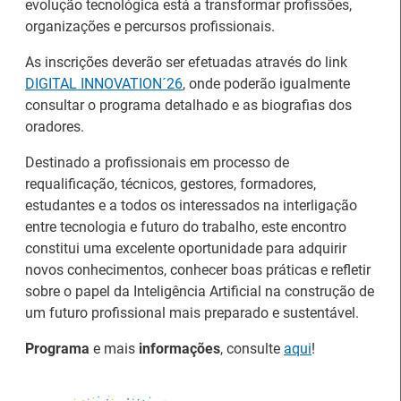
evolução tecnológica está a transformar profissões,
organizações e percursos profissionais.
As inscrições deverão ser efetuadas através do link
DIGITAL INNOVATION´26
, onde poderão igualmente
Estágios na Comissão
consultar o programa detalhado e as biografias dos
Europeia para
IEFP Recruta para a
oradores.
diplomados do Ensino e
Região Norte
Formação Profissional
Destinado a profissionais em processo de
requalificação, técnicos, gestores, formadores,
estudantes e a todos os interessados na interligação
entre tecnologia e futuro do trabalho, este encontro
constitui uma excelente oportunidade para adquirir
novos conhecimentos, conhecer boas práticas e refletir
Artesanato |
sobre o papel da Inteligência Artificial na construção de
candidaturas abertas
um futuro profissional mais preparado e sustentável.
Webinar sobre Estagiar
para apoios à
nas Instituições da UE
Programa
e mais
informações
, consulte
aqui
!
organização de feiras e
certames