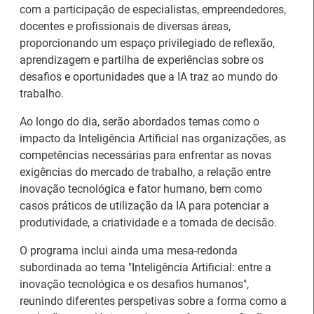
com a participação de especialistas, empreendedores,
docentes e profissionais de diversas áreas,
proporcionando um espaço privilegiado de reflexão,
aprendizagem e partilha de experiências sobre os
desafios e oportunidades que a IA traz ao mundo do
trabalho.
Ao longo do dia, serão abordados temas como o
impacto da Inteligência Artificial nas organizações, as
competências necessárias para enfrentar as novas
exigências do mercado de trabalho, a relação entre
inovação tecnológica e fator humano, bem como
26.º Congresso
casos práticos de utilização da IA para potenciar a
Internacional de
Barómetro do Mercado
produtividade, a criatividade e a tomada de decisão.
Formação para o
de Trabalho Europeu
O programa inclui ainda uma mesa-redonda
Trabalho Norte de
mantém-se estável em
subordinada ao tema "Inteligência Artificial: entre a
Portugal/Galiza 2026
julho
inovação tecnológica e os desafios humanos",
reunindo diferentes perspetivas sobre a forma como a