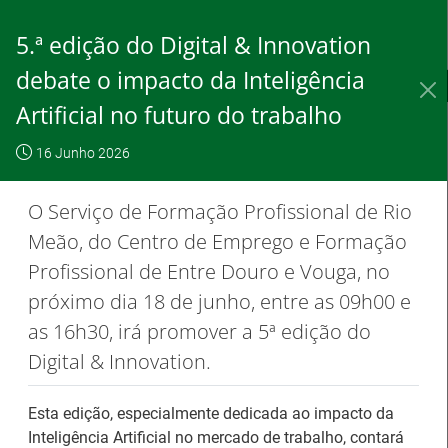
Saltar
para
5.ª edição do Digital & Innovation
conteúdo
principal
debate o impacto da Inteligência
IEFP, I.P.
O IEFP
Destaques / Notícias
Artificial no futuro do trabalho
Este website
OK, não
Para saber
funciona com a
16 Junho 2026
mostrar
mais clique
utilização de
novamente
aqui
O Serviço de Formação Profissional de Rio
cookies.
Meão, do Centro de Emprego e Formação
Profissional de Entre Douro e Vouga, no
próximo dia 18 de junho, entre as 09h00 e
Destaques / Notícias
as 16h30, irá promover a 5ª edição do
Digital & Innovation.
Barómetro do Mercado de Trabalho
Europeu mantém-se estável em julho
Esta edição, especialmente dedicada ao impacto da
Inteligência Artificial no mercado de trabalho, contará