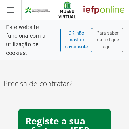
Saltar
para
conteúdo
principal
Este website
OK, não
Para saber
funciona com a
mostrar
mais clique
utilização de
novamente
aqui
cookies.
Precisa de contratar?
Registe a sua