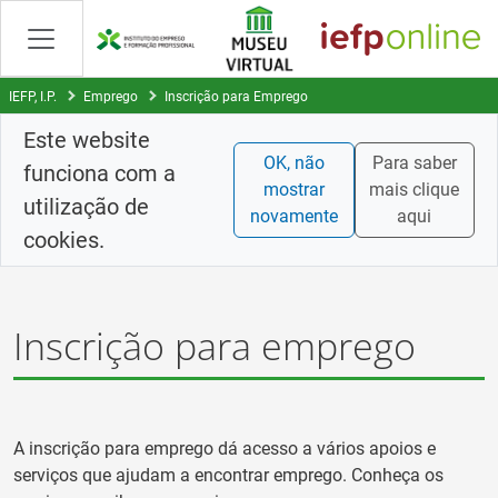
Saltar
para
conteúdo
principal
IEFP, I.P.
Emprego
Inscrição para Emprego
Este website
OK, não
Para saber
funciona com a
mostrar
mais clique
utilização de
novamente
aqui
cookies.
Inscrição para emprego
A inscrição para emprego dá acesso a vários apoios e
serviços que ajudam a encontrar emprego. Conheça os