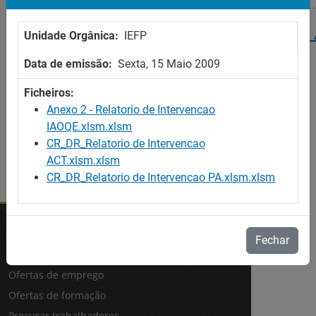
Centros de Recursos - Relatório da Intervenção -
Unidade Orgânica:
IEFP
PUB/TEMP/123/2015/SC
Data de emissão:
Sexta, 15 Maio 2009
Ficheiros:
Anexo 2 - Relatorio de Intervencao
IAOQE.xlsm.xlsm
CR_DR_Relatorio de Intervencao
ACT.xlsm.xlsm
CR_DR_Relatorio de Intervencao PA.xlsm.xlsm
Fechar
OFERTAS
Ofertas de emprego
Ofertas de formação
Procurar trabalhadores