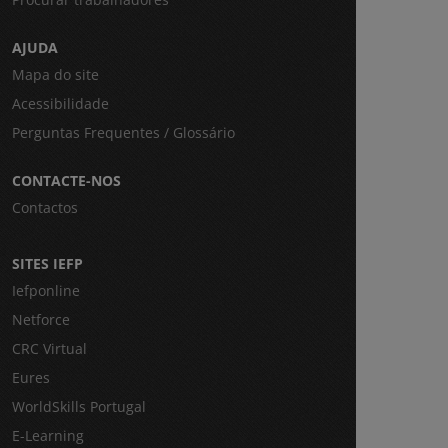
AJUDA
Mapa do site
Acessibilidade
Perguntas Frequentes / Glossário
CONTACTE-NOS
Contactos
SITES IEFP
Iefponline
Netforce
CRC Virtual
Eures
WorldSkills Portugal
E-Learning