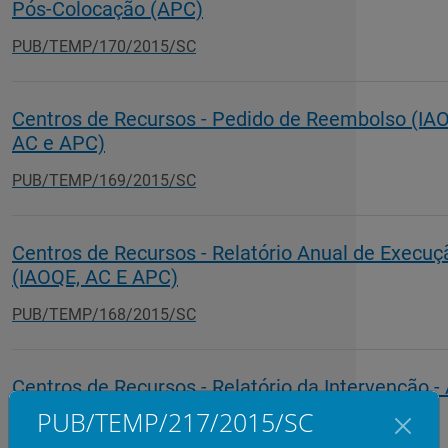
Pós-Colocação (APC)
PUB/TEMP/170/2015/SC
Centros de Recursos - Pedido de Reembolso (IA
AC e APC)
PUB/TEMP/169/2015/SC
Centros de Recursos - Relatório Anual de Execuç
(IAOQE, AC E APC)
PUB/TEMP/168/2015/SC
Centros de Recursos - Relatório da Intervenção -
PUB/TEMP/217/2015/SC
PUB/TEMP/124/2015/SC