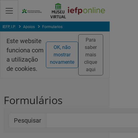
Saltar
para
conteúdo
principal
IEFP, I.P.
Apoios
Formularios
Para
Este website
OK, não
saber
funciona com
mostrar
mais
a utilização
novamente
clique
de cookies.
aqui
Formulários
Pesquisar