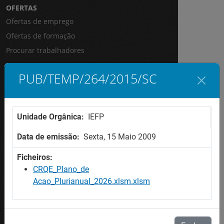
OFERTAS
Ofertas de emprego
Ofertas de formação
Procurar trabalhadores
AJUDA
PUB/TEMP/264/2015/SC
Mapa do site
Acessibilidade
Unidade Orgânica:
IEFP
Perguntas Frequentes / Glossário
Data de emissão:
Sexta, 15 Maio 2009
CONTACTE-NOS
Contactos
Ficheiros:
CRQE_Plano_de
Acao_Plurianual_2026.xlsm.xlsm
SITES IEFP
Iefponline
Netforce