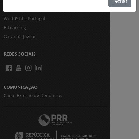
CRC Virtual
Fechar
Eures
WorldSkills Portugal
E-Learning
Garantia Jovem
REDES SOCIAIS
COMUNICAÇÃO
Canal Externo de Denúncias