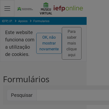
Saltar
para
conteúdo
principal
IEFP, I.P.
Apoios
Formularios
Para
Este website
OK, não
saber
funciona com
mostrar
mais
a utilização
novamente
clique
de cookies.
aqui
Formulários
Pesquisar