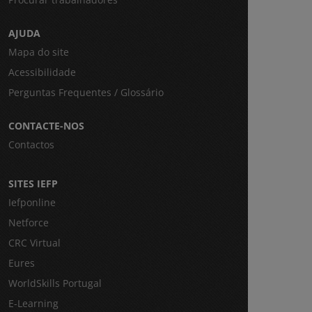
AJUDA
Mapa do site
Acessibilidade
Perguntas Frequentes / Glossário
CONTACTE-NOS
Contactos
SITES IEFP
Iefponline
Netforce
CRC Virtual
Eures
WorldSkills Portugal
E-Learning