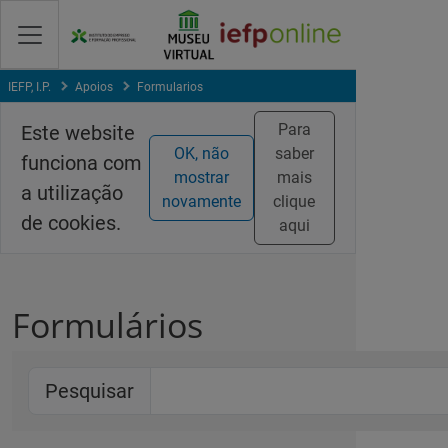
Saltar
para
conteúdo
principal
IEFP, I.P.
Apoios
Formularios
Para
Este website
OK, não
saber
funciona com
mostrar
mais
a utilização
novamente
clique
de cookies.
aqui
Formulários
Pesquisar