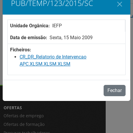
PUB/TEMP/123/2015/SC
Centros de Recursos - Relatório da Intervenção -
Unidade Orgânica:
IEFP
PUB/TEMP/123/2015/SC
Data de emissão:
Sexta, 15 Maio 2009
Ficheiros:
CR_DR_Relatorio de Intervencao
APC.XLSM.XLSM.XLSM
Fechar
OFERTAS
Ofertas de emprego
Ofertas de formação
Procurar trabalhadores