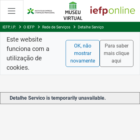
Skip
to
Content
IEFP, I.P.
O IEFP
Rede de Serviços
Detalhe Serviço
Este website
OK, não
Para saber
funciona com a
mostrar
mais clique
utilização de
novamente
aqui
cookies.
Detalhe Servico is temporarily unavailable.