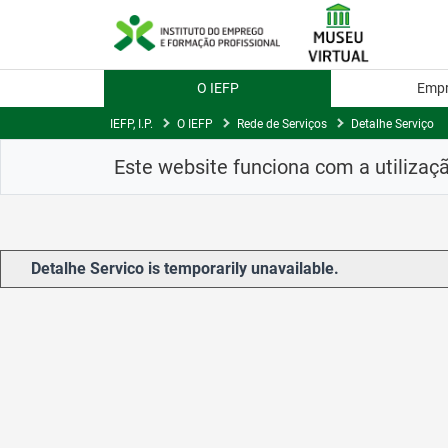
Skip
to
Content
O IEFP
Emp
IEFP, I.P.
O IEFP
Rede de Serviços
Detalhe Serviço
Este website funciona com a utilizaç
Detalhe Servico is temporarily unavailable.