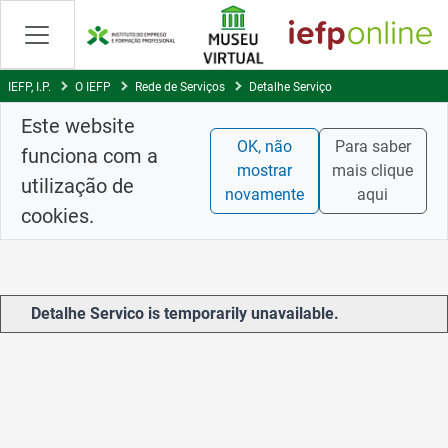
Skip
to
Content
IEFP, I.P.
O IEFP
Rede de Serviços
Detalhe Serviço
Este website
OK, não
Para saber
funciona com a
mostrar
mais clique
utilização de
novamente
aqui
cookies.
Detalhe Servico is temporarily unavailable.