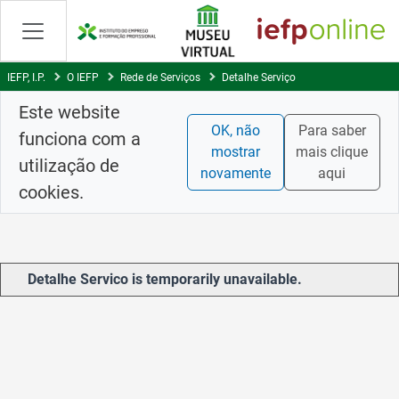
Skip
to
Content
IEFP, I.P.
O IEFP
Rede de Serviços
Detalhe Serviço
Este website
OK, não
Para saber
funciona com a
mostrar
mais clique
utilização de
novamente
aqui
cookies.
Detalhe Servico is temporarily unavailable.