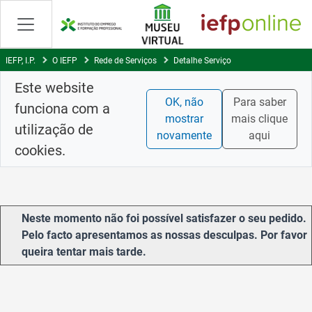
Saltar
para
conteúdo
principal
IEFP, I.P.
O IEFP
Rede de Serviços
Detalhe Serviço
Este website
OK, não
Para saber
funciona com a
mostrar
mais clique
utilização de
novamente
aqui
cookies.
Neste momento não foi possível satisfazer o seu pedido.
Pelo facto apresentamos as nossas desculpas. Por favor
queira tentar mais tarde.