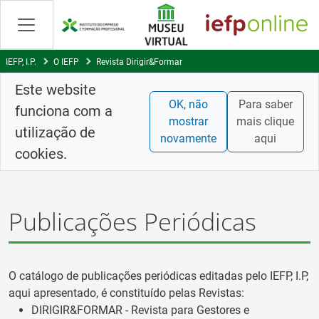
Saltar
para
conteúdo
principal
IEFP, I.P.
O IEFP
Revista Dirigir&Formar
Este website
OK, não
Para saber
funciona com a
mostrar
mais clique
utilização de
novamente
aqui
cookies.
Publicações Periódicas
O catálogo de publicações periódicas editadas pelo IEFP, I.P,
aqui apresentado, é constituído pelas Revistas:
DIRIGIR&FORMAR - Revista para Gestores e