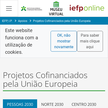
Saltar
para
conteúdo
principal
IEFP, I.P.
Apoios
Projetos Cofinanciados pela União Europeia
Este website
OK, não
Para saber
funciona com a
mostrar
mais clique
utilização de
novamente
aqui
cookies.
Projetos Cofinanciados
pela União Europeia
PESSOAS 2030
NORTE 2030
CENTRO 2030