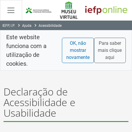
Saltar
para
conteúdo
principal
IEFP, I.P.
Ajuda
Acessibilidade
Este website
OK, não
Para saber
funciona com a
mostrar
mais clique
utilização de
novamente
aqui
cookies.
Declaração de
Acessibilidade e
Usabilidade