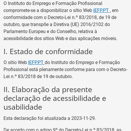
O
Instituto do Emprego e Formação Profissional
compromete-se a disponibilizar
o sítio Web
IEFP.PT
, em
conformidade com o Decreto-Lei n.º 83/2018, de 19 de
outubro, que transpõe a Diretiva (UE) 2016/2102 do
Parlamento Europeu e do Conselho, relativa à
acessibilidade dos sítios Web e das aplicações móveis.
I. Estado de conformidade
O sítio Web
IEFP.PT
d
o
Instituto do Emprego e Formação
Profissional
está
plenamente conforme
para com o Decreto-
Lei n.º 83/2018 de 19 de outubro.
II. Elaboração da presente
declaração de acessibilidade e
usabilidade
Esta declaração foi atualizada a
2023-11-29
.
De acordo com o artigo 9º do Decreto-Lei n.º 83/2018, as