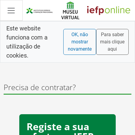
Saltar
para
conteúdo
principal
Este website
OK, não
Para saber
funciona com a
mostrar
mais clique
utilização de
novamente
aqui
cookies.
Precisa de contratar?
Registe a sua