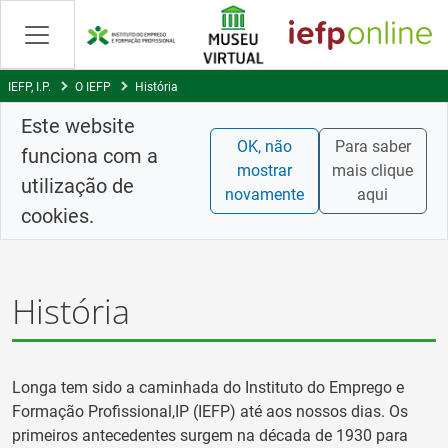
Saltar
para
conteúdo
principal
IEFP, I.P.
O IEFP
História
Este website
OK, não
Para saber
funciona com a
mostrar
mais clique
utilização de
novamente
aqui
cookies.
História
Longa tem sido a caminhada do Instituto do Emprego e
Formação Profissional,IP (IEFP) até aos nossos dias. Os
primeiros antecedentes surgem na década de 1930 para